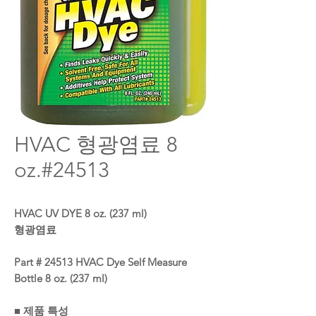
HVAC 형광염료 8
oz.#24513
HVAC UV DYE 8 oz. (237 ml)
형광염료
Part # 24513
HVAC Dye Self Measure
Bottle 8 oz. (237 ml)
■ 제품 특성